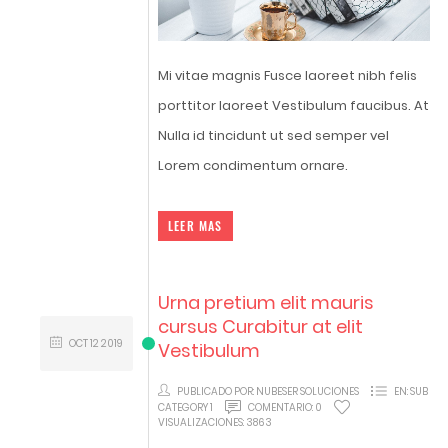
Mi vitae magnis Fusce laoreet nibh felis
porttitor laoreet Vestibulum faucibus. At
Nulla id tincidunt ut sed semper vel
Lorem condimentum ornare.
LEER MAS
Urna pretium elit mauris
cursus Curabitur at elit
OCT
12
2019
Vestibulum
PUBLICADO POR:
NUBESER SOLUCIONES
EN:
SUB
CATEGORY 1
COMENTARIO:
0
VISUALIZACIONES:
3863