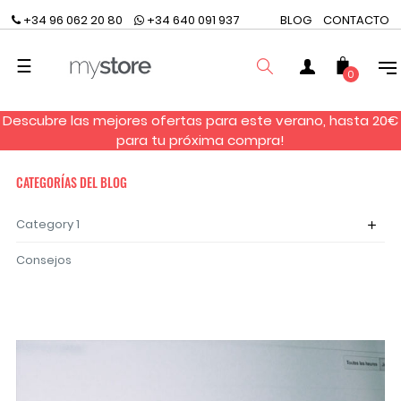
+34 96 062 20 80
+34 640 091 937
BLOG
CONTACTO
Navegación
☰
0
de
palanca
Descubre las mejores ofertas para este verano, hasta 20€
BUSCAR
para tu próxima compra!
CATEGORÍAS DEL BLOG
Category 1
add
Consejos