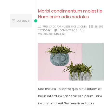
Morbi condimentum molestie
Nam enim odio sodales
OCT
12
2019
PUBLICADO POR:
NUBESER SOLUCIONES
EN:
SUB
CATEGORY 1
COMENTARIO:
0
VISUALIZACIONES:
4566
Sed mauris Pellentesque elit Aliquam at
lacus interdum nascetur elit ipsum. Enim
ipsum hendrerit Suspendisse turpis