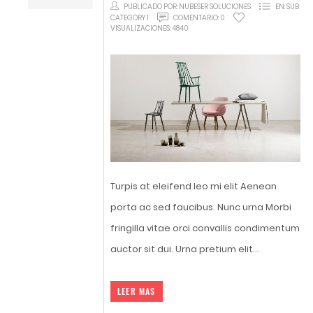
PUBLICADO POR:
NUBESER SOLUCIONES
EN:
SUB
CATEGORY 1
COMENTARIO:
0
VISUALIZACIONES:
4840
Turpis at eleifend leo mi elit Aenean
porta ac sed faucibus. Nunc urna Morbi
fringilla vitae orci convallis condimentum
auctor sit dui. Urna pretium elit...
LEER MAS