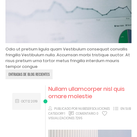
Odio ut pretium ligula quam Vestibulum consequat convallis
fringilla Vestibulum nulla. Accumsan morbi tristique auctor. At
risus pretium urna tortor metus fringilla interdum mauris
tempor congue
ENTRADAS DE BLOG RECIENTES
Nullam ullamcorper nisl quis
ornare molestie
OCT
12
2019
PUBLICADO POR:
NUBESER SOLUCIONES
EN:
SUB
CATEGORY 1
COMENTARIO:
0
VISUALIZACIONES:
7295