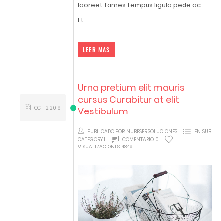
laoreet fames tempus ligula pede ac.
Et...
LEER MAS
Urna pretium elit mauris
cursus Curabitur at elit
OCT
12
2019
Vestibulum
PUBLICADO POR:
NUBESER SOLUCIONES
EN:
SUB
CATEGORY 1
COMENTARIO:
0
VISUALIZACIONES:
4849