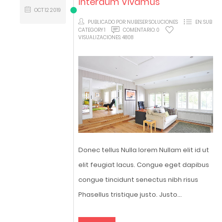
interdum Vivamus
OCT
12
2019
PUBLICADO POR:
NUBESER SOLUCIONES
EN:
SUB
CATEGORY 1
COMENTARIO:
0
VISUALIZACIONES:
4808
Donec tellus Nulla lorem Nullam elit id ut
elit feugiat lacus. Congue eget dapibus
congue tincidunt senectus nibh risus
Phasellus tristique justo. Justo...