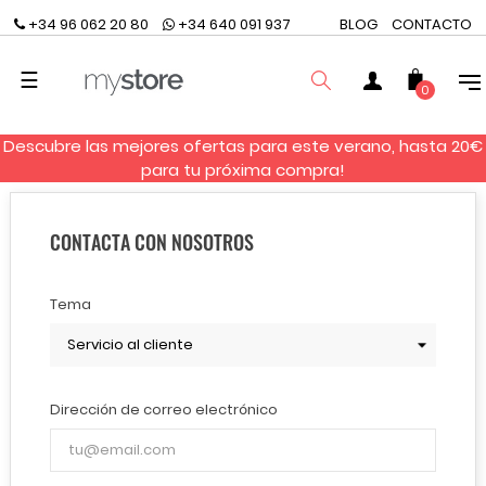
+34 96 062 20 80
+34 640 091 937
BLOG
CONTACTO
Navegación
☰
0
de
palanca
Descubre las mejores ofertas para este verano, hasta 20€
BUSCAR
para tu próxima compra!
CONTACTA CON NOSOTROS
Tema
Dirección de correo electrónico