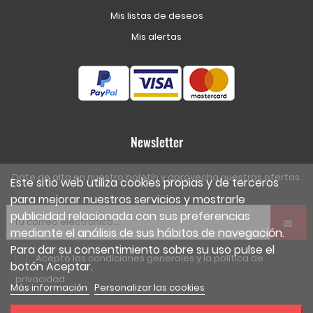
Mis listas de deseos
Mis alertas
Newsletter
Date de alta en nuestro boletín y aprovecha nuestras ofertas.
Este sitio web utiliza cookies propias y de terceros
para mejorar nuestros servicios y mostrarle
publicidad relacionada con sus preferencias
mediante el análisis de sus hábitos de navegación.
Para dar su consentimiento sobre su uso pulse el
Acepto las
condiciones generales
y la
política de
botón Aceptar.
privacidad
Más información
Personalizar las cookies
Facebook
Twitter
Rss
Instagra