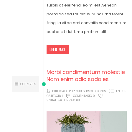
Turpis at eleifend leo mi elit Aenean
porta ac sed faucibus. Nunc urna Morbi
fringilla vitae orci convallis condimentum
auctor sit dui. Urna pretium elit...
LEER MAS
Morbi condimentum molestie
Nam enim odio sodales
OCT
12
2019
PUBLICADO POR:
NUBESER SOLUCIONES
EN:
SUB
CATEGORY 1
COMENTARIO:
0
VISUALIZACIONES:
4568