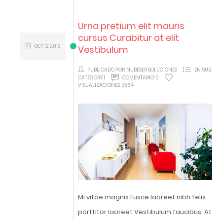
Urna pretium elit mauris
cursus Curabitur at elit
OCT
12
2019
Vestibulum
PUBLICADO POR:
NUBESER SOLUCIONES
EN:
SUB
CATEGORY 1
COMENTARIO:
0
VISUALIZACIONES:
3864
Mi vitae magnis Fusce laoreet nibh felis
porttitor laoreet Vestibulum faucibus. At