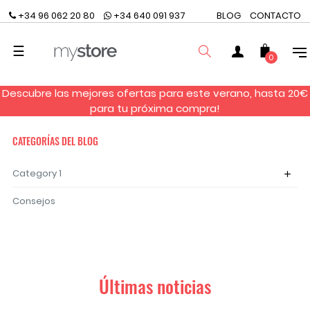
+34 96 062 20 80
+34 640 091 937
BLOG
CONTACTO
Navegación
☰
0
de
palanca
Descubre las mejores ofertas para este verano, hasta 20€
BUSCAR
para tu próxima compra!
CATEGORÍAS DEL BLOG
Category 1
add
Consejos
Últimas noticias