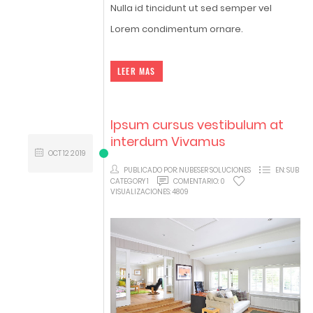
Nulla id tincidunt ut sed semper vel
Lorem condimentum ornare.
LEER MAS
Ipsum cursus vestibulum at
interdum Vivamus
OCT
12
2019
PUBLICADO POR:
NUBESER SOLUCIONES
EN:
SUB
CATEGORY 1
COMENTARIO:
0
VISUALIZACIONES:
4809