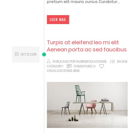
pretium elit mauris cursus Curabitur...
LEER MAS
Turpis at eleifend leo mi elit
Aenean porta ac sed faucibus
OCT
12
2019
PUBLICADO POR:
NUBESER SOLUCIONES
EN:
SUB
CATEGORY 1
COMENTARIO:
0
VISUALIZACIONES:
4842