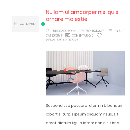
Nullam ullamcorper nisl quis
ornare molestie
OCT
12
2019
PUBLICADO POR:
NUBESER SOLUCIONES
EN:
SUB
CATEGORY 1
COMENTARIO:
0
VISUALIZACIONES:
7296
Suspendisse posuere, diam in bibendum
lobortis, turpis ipsum aliquam risus, sit
amet dictum ligula lorem non nisl Urna