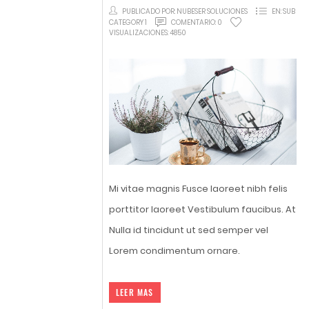
PUBLICADO POR:
NUBESER SOLUCIONES
EN:
SUB
CATEGORY 1
COMENTARIO:
0
VISUALIZACIONES:
4850
Mi vitae magnis Fusce laoreet nibh felis
porttitor laoreet Vestibulum faucibus. At
Nulla id tincidunt ut sed semper vel
Lorem condimentum ornare.
LEER MAS