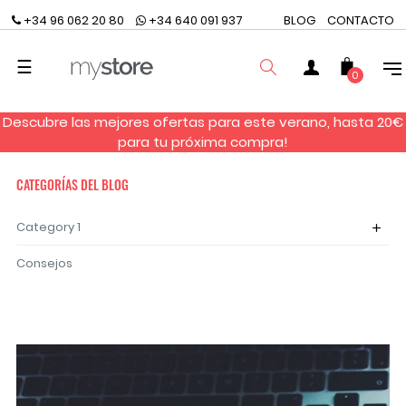
+34 96 062 20 80
+34 640 091 937
BLOG
CONTACTO
Navegación
☰
0
de
palanca
Descubre las mejores ofertas para este verano, hasta 20€
BUSCAR
para tu próxima compra!
CATEGORÍAS DEL BLOG
Category 1
add
Consejos